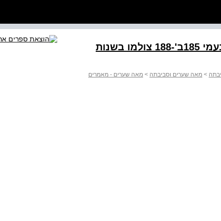
inx־ מתושבי השכונה הצילומים בעמי 185ב‭188-'‬ צולמו בשנות
יבתה
>
מאה שערים וסביבתה
>
מאה שערים - מאמרים