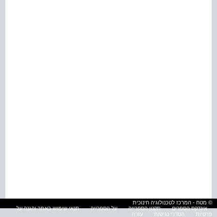
© מטח - המרכז לטכנולוגיה חינוכית
אינדקס הספרים
תקנון הספרייה
על הספרייה
תנאי שימוש באתר והגנה על
פרטיות
הסדרי נגישות
עזרה