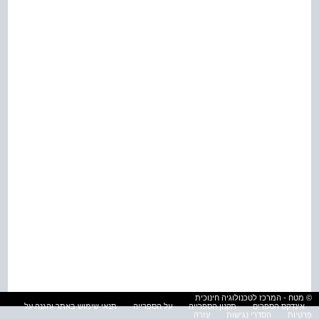
© מטח - המרכז לטכנולוגיה חינוכית
אינדקס הספרים
תקנון הספרייה
על הספרייה
תנאי שימוש באתר והגנה על
פרטיות
הסדרי נגישות
עזרה