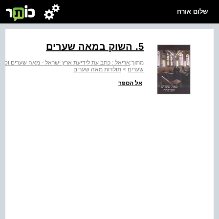
שלום אורח
‭.5‬ השוק במאה שערים
מתוך:
אריאל : כתב עת לידיעת ארץ ישראל - מאה שערים וסב
שערים
>
תולדות מאה שערים
אל הספר