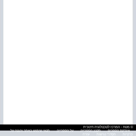
© מטח - המרכז לטכנולוגיה חינוכית
אינדקס הספרים
תקנון הספרייה
על הספרייה
תנאי שימוש באתר והגנה על
פרטיות
הסדרי נגישות
עזרה