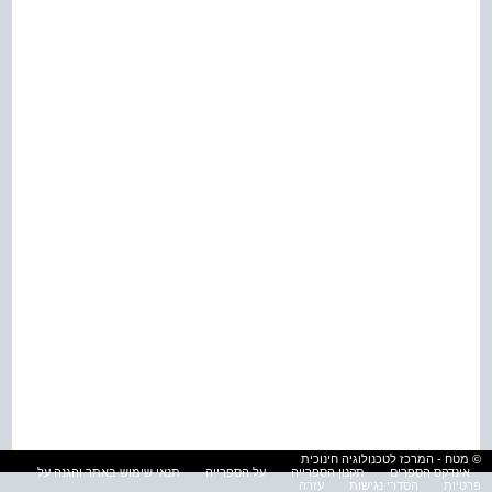
© מטח - המרכז לטכנולוגיה חינוכית
אינדקס הספרים
תקנון הספרייה
על הספרייה
תנאי שימוש באתר והגנה על
פרטיות
הסדרי נגישות
עזרה