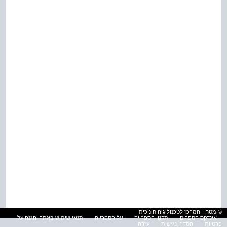
© מטח - המרכז לטכנולוגיה חינוכית
אינדקס הספרים
תקנון הספרייה
על הספרייה
תנאי שימוש באתר והגנה על
פרטיות
הסדרי נגישות
עזרה