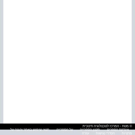
© מטח - המרכז לטכנולוגיה חינוכית
אינדקס הספרים
תקנון הספרייה
על הספרייה
תנאי שימוש באתר והגנה על
פרטיות
הסדרי נגישות
עזרה