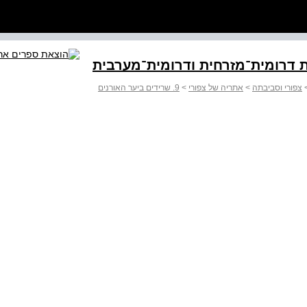
ת דרומית־מזרחית ודרומית־מערבית
צפורי וסביבתה
>
אתריה של צפורי
>
9. שרידים ביער האורנים