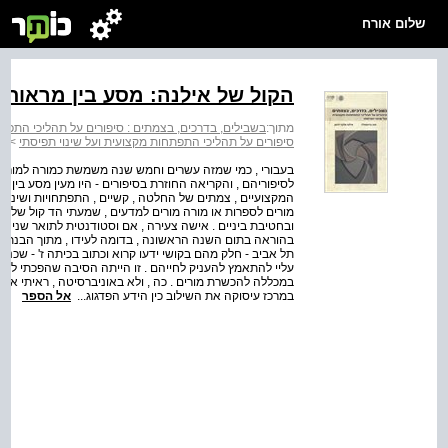
שלום אורח
הקול של אילנה: מסע בין מראות ו
מתוך:
בשבילים, בדרכים, בצמתים : סיפורים על תהליכי התפתח
סיפורים על תהליכי התפתחות מקצועית ועל שינוי תפיסתי
>
פר
בעבורי , כמי שמזה עשרים וחמש שנה משמשת כמורה למורים
לסיפוריהם , והקריאה החוזרת בסיפורים - היו מעין מסע בין מ
המקצועיים , צמתים של החלטה , קשיים , התפתחויות ושינויים
מורים לספרות או מורה מורים למדעים , שמעתי הד קול של מש
ובחטיבת ביניים . אישה צעירה , אם וסטודנטית לתואר שני 
בהוראה בתום השנה הראשונה , בדומה לעידו , מתוך הבנת
תל אביב - חלק מהם בקושי ידעו קרוא וכתוב בכיתה ז' - שכנ
עליי להתאמץ להעניק לחייהם . זו הייתה הסיבה שהפכתי למ
במכללה להכשרת מורים . כה , ולא באוניברסיטה , ראיתי את
במרכז עיסוקה את השילוב כין הידע הפדגוג...
אל הספר