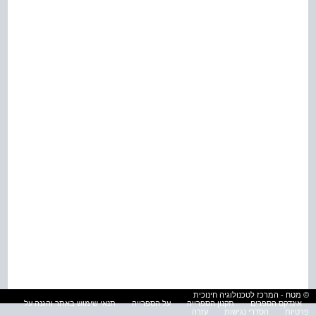
© מטח - המרכז לטכנולוגיה חינוכית
אינדקס הספרים
תקנון הספרייה
על הספרייה
תנאי שימוש באתר והגנה על
פרטיות
הסדרי נגישות
עזרה