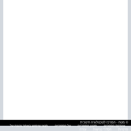
© מטח - המרכז לטכנולוגיה חינוכית
אינדקס הספרים
תקנון הספרייה
על הספרייה
תנאי שימוש באתר והגנה על
פרטיות
הסדרי נגישות
עזרה