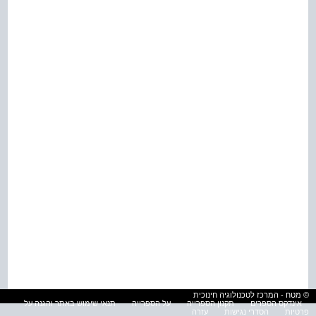
© מטח - המרכז לטכנולוגיה חינוכית
אינדקס הספרים
תקנון הספרייה
על הספרייה
תנאי שימוש באתר והגנה על
פרטיות
הסדרי נגישות
עזרה