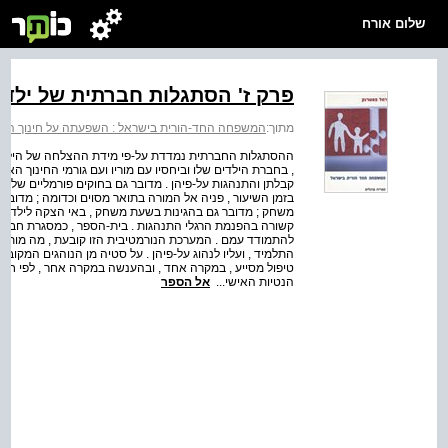
שלום אורח
פרק ז' הסתגלות חברתית של ילדי
מתוך:
המשפחה החד-הורית בישראל : השפעתה על חינוך היל
ההסתגלות החברתית נמדדת על-פי מידת ההצלחה של הילד לא
, בחברת הילדים שלו וביחסיו עם מוריו ועם גורמי החינוך ה
קבלתן והתנהגות על-פיהן . מדובר גם בחוקים פורמליים של ב
בזמן השיעור , פניה אל המורה בתואר מסוים וכדומה ; מדובר 
משחק ; מדובר גם בהגינות בשעת משחק , באי הצקה לילדים 
קשורה בהפנמת הרגלי התנהגות . בית-הספר , כמסגרת חברתי
להתמודד עמם . המערכת הנורמטיבית הזו קובעת , מה מותר ו
התלמיד , ועליו לנהוג על-פיהן . על סטיה מן הנוהגים המקובל
טיפול מסייע , במקרה אחד , ובהענשה במקרה אחר , לפי חומרת
הנטיות האישי...
אל הספר