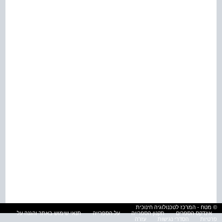
© מטח - המרכז לטכנולוגיה חינוכית
אינדקס הספרים
תקנון הספרייה
על הספרייה
תנאי שימוש באתר והגנה על
פרטיות
הסדרי נגישות
עזרה