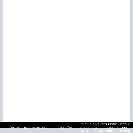
© מטח - המרכז לטכנולוגיה חינוכית
אינדקס הספרים
תקנון הספרייה
על הספרייה
תנאי שימוש באתר והגנה על
פרטיות
הסדרי נגישות
עזרה