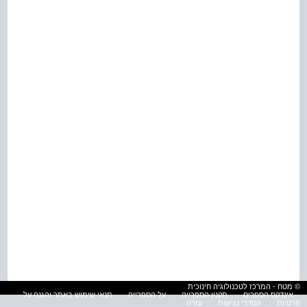
© מטח - המרכז לטכנולוגיה חינוכית
אינדקס הספרים
תקנון הספרייה
על הספרייה
תנאי שימוש באתר והגנה על
פרטיות
הסדרי נגישות
עזרה