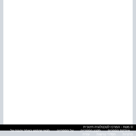
© מטח - המרכז לטכנולוגיה חינוכית
אינדקס הספרים
תקנון הספרייה
על הספרייה
תנאי שימוש באתר והגנה על
פרטיות
הסדרי נגישות
עזרה