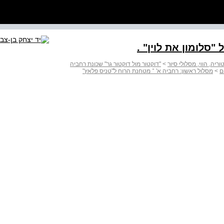
סלומון את לוין" .
ריה, הווי, מסלולי סיור
>
"דוקטור מול דוקטור גר" שכונת רחביה
ם
>
מסלול ראשון: רחביה א' ־ מטחנת הרוח ל"טניס פלאץ"