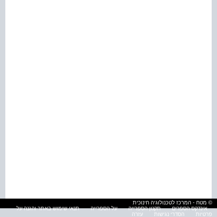
© מטח - המרכז לטכנולוגיה חינוכית
אינדקס הספרים
תקנון הספרייה
על הספרייה
תנאי שימוש באתר והגנה על
פרטיות
הסדרי נגישות
עזרה