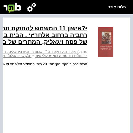
שלום אורח
•?אישון 11 המשמש להחזקת
של פסח ויגאליק, המתרים של בית 
מתוך:
"דוקטור מול דוקטור גר" - שכונת רחביה בירושלים : היסטו
בירושלים היסטוריה הווי מסלולי סיור
>
חלק שני: מסלולי סיורי
הבית ברחוב הקרן הקיימת . 20 ביתו המפואר של פסח ויגאליק , המתרים של בית היתומים ויסקין .