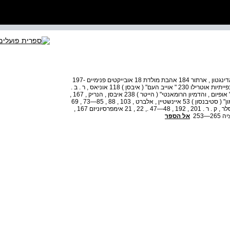
מפתח השמות והעניינים אאוקלידס 77 , 71 אגו סינטוני 21 אדינגטון , ארתור 184 אהבת מולדת 18 אובייקטים פנימיים 197-
196 אובייקטים של העברה 197-196 אובססיביות — ראה : כפייתיות אוטרילו 230 " אוייב העם" ( איבסן ) 118 אוניאס , ר . ב .
236-235 או'ניל יוג'ין 230 אוננות 201-200 , 150 , 112 , 19 " אופיום , והדמיון הרומאנטי" ( הייטר ) 238 איבסן , הנריק , 167 ,
119—117 , 106 , 14 216 , 212 אידיאליזציה 37 " אי המטמון" ( סטיבנסון ) 53 איינשטיין , אלברט , 103 , 88 , 85—73 , 69
198 , 180 , 160 , 129 , 126 איינשטיין , אלםרד 54 , 53 אייסלר , ק . ר . 201 , 192 , 48—47 ., 22 , 21 אימפרסיוניזם 167 ,
אל הספר