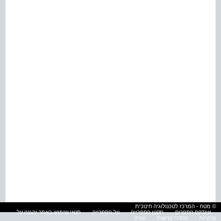
© מטח - המרכז לטכנולוגיה חינוכית
אינדקס הספרים
תקנון הספרייה
על הספרייה
תנאי שימוש באתר והגנה על
פרטיות
הסדרי נגישות
עזרה