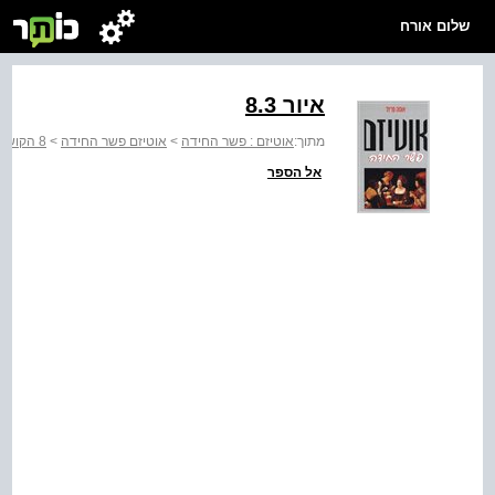
שלום אורח
איור ‭8.3‬
מתוך:
אוטיזם : פשר החידה
>
אוטיזם פשר החידה
>
8 הקושי שבדיבור עם הזולת
אל הספר