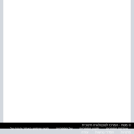
© מטח - המרכז לטכנולוגיה חינוכית
אינדקס הספרים
תקנון הספרייה
על הספרייה
תנאי שימוש באתר והגנה על
פרטיות
הסדרי נגישות
עזרה