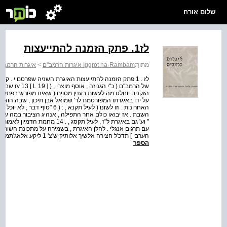
שלום אורח
לז1. פתק הזמנה להתייעצות
מתוך:
Iggrot ha-Rambam איגרות הרמב"ם
>
איגרות הרמב"ם
לז . 1 פתק הזמנה להתייעצות האיגרת השניה שפרסם י . 
של הרמב"ם (
הזקנים יוחלט מה לעשות בענין מסוים ( שאינו מפורש בפתק 
על ידו באיגרתו המפורסמת לר' שמואל אבן תיכון , שבה הוא מ
השבת . אז יבואו כולם אחר התפילה , אנהיג הציבור במה שיעש
עם תרגום אנגלי . להלן האיגרת , בשמירה על מתכונת השורות 
הערבי ] תדכ'ל חצירה אלשיך אלותיק ש'צ' 1 ליקע אלאג'תמאע בהא ( אד'א ) פי nr אלסבת במו ^ אלשיוך ויקרר מא ינע...
הספר