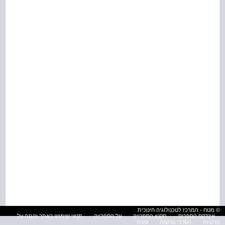
© מטח - המרכז לטכנולוגיה חינוכית
אינדקס הספרים
תקנון הספרייה
על הספרייה
תנאי שימוש באתר והגנה על
פרטיות
הסדרי נגישות
עזרה