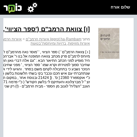
שלום אורח
[ו] צוואת הרמב"ם ('ספר הציווי',
מתוך:
Iggrot ha-Rambam איגרות הרמב"ם
>
איגרות הרמב"ם
איגרות מזויפות, בדויות ומיוחסות־בטעות
[ ו ] צוואת הרמב"ם ' ) ספר הציווי , ' 'מוסר נאה מהרמב"ם ז"ל ( 
מיוחס לרמב"ם פרק מכתב צוואה המופנה אל בנו ר' אברהם , 
היד מופיע לפני הכתב התיאור הבא : "גם אלה דברי גאון הרב
שחיבר סמוך לפטירתו וקרא שמו ' ספר הציווי , ' מפני שחיברו
הנזכר נשבע כי בתחבולה לקחם משם בסתר . והגיעו לידי אני ה
שנתחברתי עם איש חכם ונכבד בקי בשתי הלשונות בלשון העברי 
כ"י אוקספורד 2360 [ ס' . ([ 21424 
הגנב "הצליח" לגנוב מן הספר - מבית הרמב"ם - (!) רק שני דפ