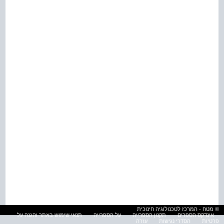
© מטח - המרכז לטכנולוגיה חינוכית
אינדקס הספרים
תקנון הספרייה
על הספרייה
תנאי שימוש באתר והגנה על
פרטיות
הסדרי נגישות
עזרה