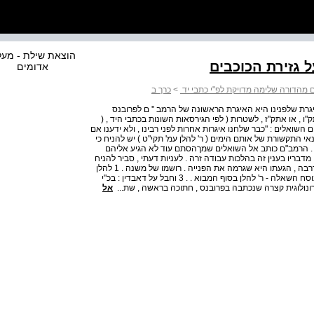
הוצאת שילת - מע
 גזירת הכוכבים
אדומים
 מהדורה שלימה מדויקת לפ"י כתבי יד
>
כרך ב
יגרת שלפנינו היא האיגרת הראשונה של הרמב '' ם לפרובנס
"ו , או אתק"ז , לשטרות ( לפי הגירסאות השונות בכתבי היד , (
השואלים : "כבר שלחנו איגרות אחרות לפני רבינו , ולא ידענו אם
תנאי התקשורת של אותם הימים ( ר' להלן עמ' תקי"ט ) יש להניח כי
. הרמב"ם כותב אל השואלים שמךהסתם עוד לא הגיע אליהם
מדבריו בענין זה בהלכות עבודה זרה . לעניות דעתי , סביר להניח
שמשנה תורה הגיע לפרובנס עוד לפני הפנייה הראשונה , ואדרבה , הגעתו היא שגרמה את הפנייה . רושמו של משנה . 1 להלן
תצ , 6 והערה 29 שם . . 2 על המקום שבו אפשר למצוא את נוסח השאלה - ר' להלן בסוף המבוא . . 3 וחבל על דאבדין : בכ"י
אל