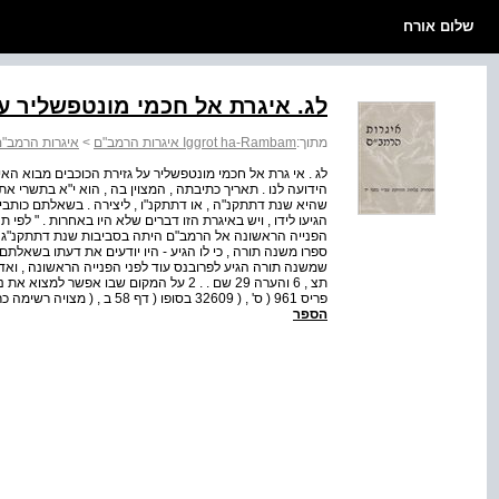
שלום אורח
לג. איגרת אל חכמי מונטפשליר על
מתוך:
Iggrot ha-Rambam איגרות הרמב"ם
>
איגרות הרמב"ם
לג . אי גרת אל חכמי מונטפשליר על גזירת הכוכבים מבוא הא
הידועה לנו . תאריך כתיבתה , המצוין בה , הוא י"א בתשרי אתק
שהיא שנת דתתקנ"ה , או דתתקנ"ו , ליצירה . בשאלתם כותבים 
הגיעו לידו , ויש באיגרת הזו דברים שלא היו באחרות . " לפי 
הפנייה הראשונה אל הרמב"ם היתה בסביבות שנת דתתקנ"ג 
ספרו משנה תורה , כי לו הגיע - היו יודעים את דעתו בשאלתם 
פריס 961 ( ס' , ( 32609 בסופו ( דף 58 ב , ( מצויה רשימה כרונולוגית קצרה שנכתבה בפרובנס , חתוכה בראשה , שת...
הספר