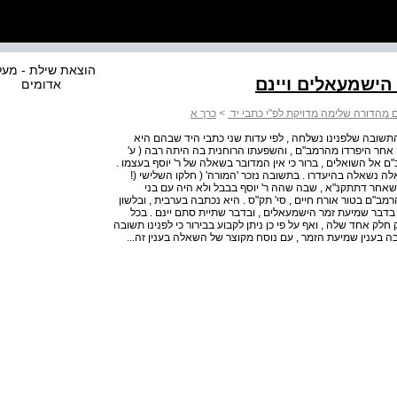
הוצאת שילת - מע
הישמעאלים ויינם
אדומים
 מהדורה שלימה מדויקת לפ"י כתבי יד
>
כרך א
 התשובה שלפנינו נשלחה , לפי עדות שני כתבי היד שבהם היא
דה אחר היפרדו מהרמב"ם , והשפעתו הרוחנית בה היתה רבה ( ע'
"ם אל השואלים , ברור כי אין המדובר בשאלה של ר' יוסף בעצמו .
לה נשאלה בהיעדרו . בתשובה נזכר 'המורה' ( חלקו השלישי (!
אחר דתתקנ"א , שבה שהה ר' יוסף בבבל ולא היה עם בני
רמב"ם בטור אורח חיים , סי' תק"ס . היא נכתבה בערבית , ובלשון
: בדבר שמיעת זמר הישמעאלים , ובדבר שתיית סתם יינם . בכל
לק אחד שלה , ואף על פי כן ניתן לקבוע בבירור כי לפנינו תשובה
בה בענין שמיעת הזמר , עם נוסח מקוצר של השאלה בענין זה...