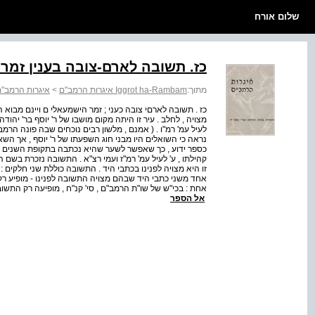
שלום אורח
כז. תשובה לארם-צובה בענין זמר 
מתוך:
Iggrot ha-Rambam איגרות הרמב"ם
>
איגרות הרמב"ם
כז . תשובה לארםי צובה כעני ; זמר הישמעאלי ם ויינם מבוא
מצויה , לחלב . עיר זו היתה מקום מושבו של ר' יוסף בר' יהו
לעיל עמ' רמ"ו . ( אמנם , מלשון רבים נוכחים שבה פונה הרמב
נראה כי השואלים היו מבני חוג השפעתו של ר' יוסף , אך השא
כספר ידוע , כך שאפשר לשער שהיא נכתבה בתקופת השנים ש
קהילתו , ע' לעיל עמ' רמ"ז ועמי רצ"א . התשובה נזכרת בשם ה
זו היא מצויה לפנינו בכתבי היד . התשובה כוללת שני חלקים 
אחד משני כתבי היד שבהם מצויה התשובה לפנינו - מופיע רק ח
אחת : בכי"ש של שו"ת הרמב"ם , סי' קנ"ח , מופיעה רק התשו
אל הספר