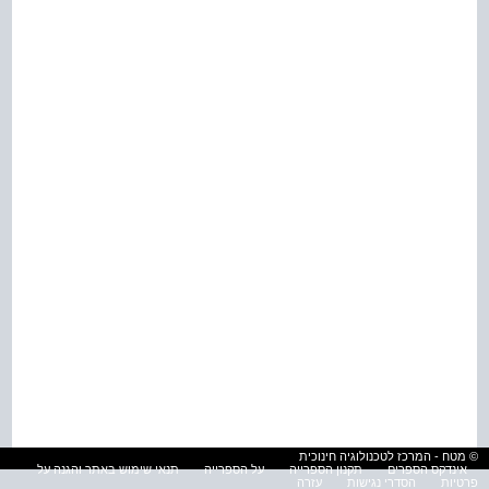
© מטח - המרכז לטכנולוגיה חינוכית
אינדקס הספרים
תקנון הספרייה
על הספרייה
תנאי שימוש באתר והגנה על
פרטיות
הסדרי נגישות
עזרה