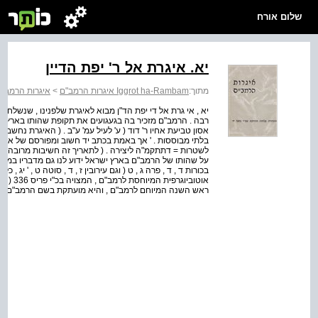
שלום אורח
יא. איגרת אל ר' יפת הדיין
מתוך:
Iggrot ha-Rambam איגרות הרמב"ם
>
איגרות הרמב"ם
יא , אי גרת אל די יפת הד"ן מבוא לאיגרת שלפנינו , שנשלחה ל
רבה . הרמב"ם מזכיר בה בגעגועים את תקופת שהותו בארץ ישראל (
אסון טביעת אחיו ר' דוד ( ע' לעיל עמ' ע"ב . ( האיגרת נחשב
בלתי מבוססות . ' אך באמת בכתב יד חשוב ומפורסם של איגרות
לשטרות = דתתקמ"ה ליצירה . ( לתאריך זה חשיבות מרובה לקב
בכורות ד , ד , פרה ג , ט ( וגם עירובין ז , ד , סוטה ט , ' יג ,
ראש השנה המיוחם לרמב"ם , והיא מועתקת בשם הרמב"ם גם ב