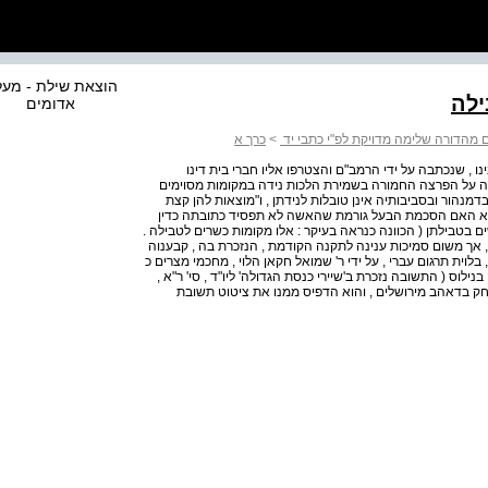
הוצאת שילת - מע
ילה
אדומים
 מהדורה שלימה מדויקת לפ"י כתבי יד
>
כרך א
ו , שנכתבה על ידי הרמב"ם והצטרפו אליו חברי בית דינו
דה על הפרצה החמורה בשמירת הלכות נידה במקומות מסוימים
נהור ובסביבותיה אינן טובלות לנידתן , ו"מוצאות להן קצת
היא האם הסכמת הבעל גורמת שהאשה לא תפסיד כתובתה כדין
ם בטבילתן ( הכוונה כנראה בעיקר : אלו מקומות כשרים לטבילה .
, אך משום סמיכות ענינה לתקנה הקודמת , הנזכרת בה , קבענוה
וית תרגום עברי , על ידי ר' שמואל חקאן הלוי , מחכמי מצרים כ
נילוס ( התשובה נזכרת ב'שיירי כנסת הגדולה' ליו"ד , סי' ר"א ,
יצחק בדאהב מירושלים , והוא הדפיס ממנו את ציטוט תשובת