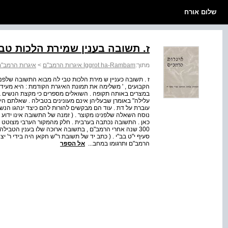
שלום אורח
ז. תשובה בענין שמירת הלכות טב
מתוך:
Iggrot ha-Rambam איגרות הרמב"ם
>
איגרות הרמב"ם
ז . תשובה כעניין ש מירת הלכות טבי לה מבוא התשובה שלפנינ
הקבועים , ' משלימה את תמונת האיגרת הקודמת : היא מעי
במצרים באותה תקופה . השואלים מספרים כי מקצת הנשים בדמ
עלילה" באומרן שבעליהן אינם מעונינים בטבילה . שאלתם 
עוברת על דת . עוד הם מבקשים להורות להם כיצד ינהגו הנשי
נוסח השאלה שלפנינו מקוצר . ( זמנה של התשובה אינו ידוע 
כאן . התשובה נכתבה בערבית . חלק מהמקור הערבי מצוטט , בל
300 שנה אחרי הרמב"ם , בתשובה ארוכה שלו בענין הטבילה ב
סעיף י"ט בב"י . ( כתב יד של תשובת ר"ש חקאן היה בידי ר' 
הרמב"ם ותרגומו במחב...
אל הספר