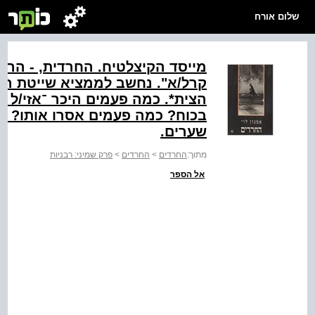
שלום אורח
מייסד הקיצלטיח. החרדית, - הרב 
קרל/א‭."‬ נחשב לממציא שיי
הצית‭.*‬ כמה פעמים היכר ־אז
בכוח? כמה פעמים אסרו אותו? כ
שערים.
מתוך:
החרדים
>
החרדים
>
פרק שמיני: רבניות
אל הספר