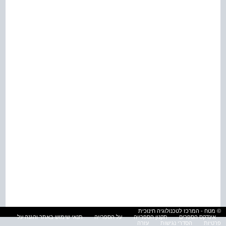
© מטח - המרכז לטכנולוגיה חינוכית
אינדקס הספרים
תקנון הספרייה
על הספרייה
תנאי שימוש באתר והגנה על
פרטיות
הסדרי נגישות
עזרה