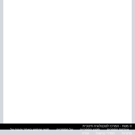
© מטח - המרכז לטכנולוגיה חינוכית
אינדקס הספרים
תקנון הספרייה
על הספרייה
תנאי שימוש באתר והגנה על
פרטיות
הסדרי נגישות
עזרה