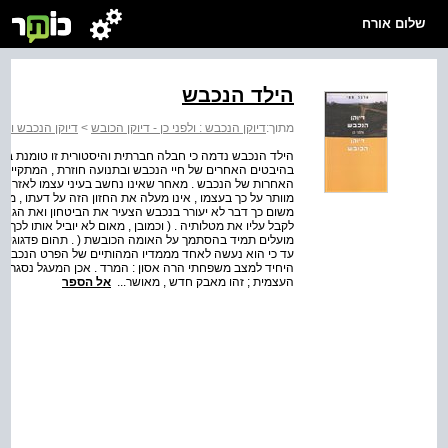
שלום אורח
הילד הנכבש
מתוך:
דיוקן הנכבש : ולפני כן - דיוקן הכובש
>
דיוקן הנכבש ולפנ
הילד הנכבש נדמה כי חבלה חברתית והיסטורית זו טומנת בח
בהיבטים האחרים של חיי הנכבש ובתנועה חוזרת , המתקיימת ת
האחרות של הנכבש . מאחר שאינו נחשב בעיני עצמו לאזרח ,
מוותר על כך בעצמו , אינו מעלה את החזון הזה על דעתו , מרחי
משום כך דבר לא יעורר בנכבש הצעיר את הביטחון ואת הגאווה
לקבל עליו את מטלותיה . ( וכמובן , מאום לא יוביל אותו לכ
מועלים תמיד בהסתמך על האומה הכובשת ( . תהום פדגוגית זו
עד כי הוא נעשה לאחד מממדיו המהותיים של הפרט הנכבש . 
היחיד למצב משפחתי הרה אסון : המרד . אכן המעגל נסגר 
העצמית ; זהו מאבק חדש , מאושר...
אל הספר