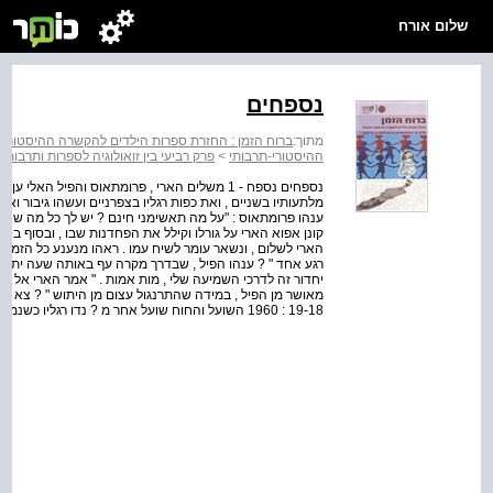
שלום אורח
נספחים
מתוך:
ברוח הזמן : החזרת ספרות הילדים להקשרה ההיסטורי-
ההיסטורי-תרבותי
>
פרק רביעי בין זואולוגיה לספרות ותרבו
נספחים נספח - 1 משלים הארי , פרומתאוס והפיל ה
מלתעותיו בשניים , ואת כפות רגליו בצפרניים ועשהו גיבור ואמיץ
ענהו פרומתאוס : "על מה תאשימני חינם ? יש לך כל מה שהיה בכ
קונן אפוא הארי על גורלו וקילל את הפחדנות שבו , ובסוף ביקש
הארי לשלום , ונשאר עומר לשיח עמו . ראהו מנענע כל הזמן את 
רגע אחד " ? ענהו הפיל , שבדרך מקרה עף באותה שעה יתוש 
יחדור זה לדרכי השמיעה שלי , מות אמות . " אמר הארי אל עצמ
מאושר מן הפיל , במידה שהתרנגול עצום מן היתוש " ? צא וראה
19-18 : 1960 השועל והחוח שועל אחר מ ? נדו רגליו כשנמלט מהמלכודת ונטה לנפול . תפס בחוח...