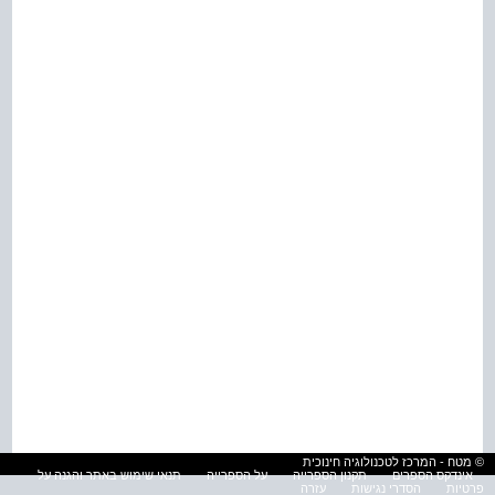
© מטח - המרכז לטכנולוגיה חינוכית
אינדקס הספרים
תקנון הספרייה
על הספרייה
תנאי שימוש באתר והגנה על
פרטיות
הסדרי נגישות
עזרה