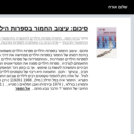
שלום אורח
סיכום: עיצוב החמור בספרות היל
מתוך:
ברוח הזמן : החזרת ספרות הילדים להקשרה ההיסטורי-
ההיסטורי-תרבותי
>
פרק רביעי בין זואולוגיה לספרות ותרבו
סיכום : עיצוב החמור בספרות הילדים ספרות הילדים משופעת
בחינת דמותו של החמור בספרות הילדים ממחישה את דרכי 
לספרות הילדים המודרנית , וההתמודדות של ספרות הילדים 
התאמתם לצרכיה . ספרות הילדים ספגה את הסטריאוטיפ הת
הביניים והמשיכה לעשות בו שימוש . אך בו בזמן ניכר המאמ
חביב , ובעיקר - חכם . התוצאה היא ריבוי של טקסטים לילדי
לעיל . על אלה ניתן להוסיף טקסטים רבים לילדים שבהם החמו
החיובי של החמור ? הדבר נובע מהמ...
אל הספר