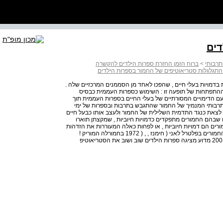
דים
תרבותי
>
ברוח הזמן החזרת ספרות הילדים להקשרה
ת: התגלגלות סטריאוטיפים של החמור בספרות הילדים
 בדמויות בעלי חיים , שהפכו לאחד מן הסממנים המרכזיים שלה .
ההתפתחות של תופעה זו : השימוש כספרות העממית כבסיס
עם הדימויים המסורתיים של בעלי החיים בספרות העממית תוך
רבותי המנמיך של החמור שהתגבש בתרבות ובספרות של ימי
ץ לצאת כנגד התדמית השלילית של החמור ולעצב אותו כבעל חיים
ם שבהם החמורים מתפקדים כדמויות חיוביות , שמקצתן תוארו
רים הם דמויות חיוביות , או לפחות כאלה המעוררות את הזדהות
הקורא : החמור איה בפל הדלכ ( מילן , c 119261 1988 רכן החמורים בפלטרל לאני ( חימנז , , ( 1972 בחמורלה המוריק !
והמורון ( בורלא , ( 1974 ובירמיהו ואבן הפלאים ( סטייג , . ( 2001 מדוע מציגה ספרות הילדים שוב ושוב את הסטריאוטיפ