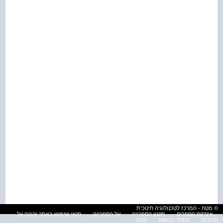
© מטח - המרכז לטכנולוגיה חינוכית
אינדקס הספרים
תקנון הספרייה
על הספרייה
תנאי שימוש באתר והגנה על
פרטיות
הסדרי נגישות
עזרה