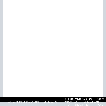
© מטח - המרכז לטכנולוגיה חינוכית
אינדקס הספרים
תקנון הספרייה
על הספרייה
תנאי שימוש באתר והגנה על
פרטיות
הסדרי נגישות
עזרה