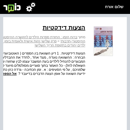
שלום אורח
הצעות דידקטיות
מתוך:
ברוח הזמן : החזרת ספרות הילדים להקשרה ההיסטורי-
ההיסטורי-תרבותי
>
פרק שלישי זהות אישית ולאומית בזמן ה
ילדים יהודים בתקופת הרייך השלישי
הבהרה : ההשוואה נועדה , מצד אחד , לחדד את ההבדלים בין 
המבוגרים להנחיל לילדים בעת המשבר עצמו לבין שחזורו של 
השאלות להלן - כל האמור בתוך סוגריים מסולסלים מיועד למו
שלפניכם , על פי הסעיפים : א . זמן הכתיבה - גרדה כהן כתב
ידיעת השואה על אופן הצגת הדברים בדיעבד ?
אל הספר