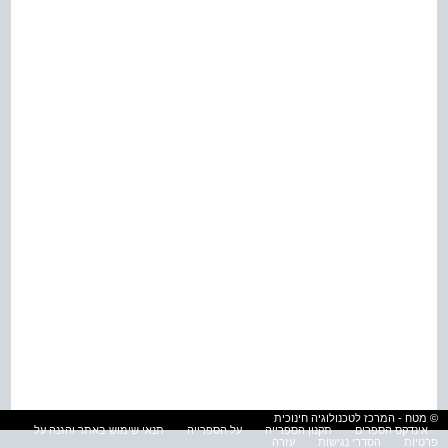
© מטח - המרכז לטכנולוגיה חינוכית
אינדקס הספרים
תקנון הספרייה
על הספרייה
תנאי שימוש באתר והגנה על
פרטיות
הסדרי נגישות
עזרה