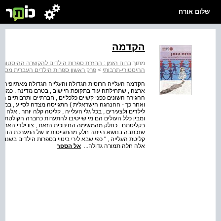
שלום אורח
הקדמה
מתוך:
ברוח הזמן : החזרת ספרות הילדים להקשרה ההיסטורי-
ההיסטורי-תרבותי
>
פרק ראשון ספרות הילדים העברית מסייע
הקדמה העלייה הרוסית הגדולה והעלייה הגדולה מאתיופיה ש
ארצה , שתחילתה עוד בתקופת היישוב , בטרם מדינה . כמו ב
ההגירה השונים כפני קשיים כלכליים , חברתיים ותרבותיים ר
ואחר כך - ההנהגה הישראלית ) התגייסה מצדה לסייע , במה ש
לילדים ולצעירים , בכל גלי העלייה , קליטה קלה יותר . אלה 
ומבין כלל העולים הם מי שייטיבו להתערות כחברה הקולטת . 
בקליטתם . כחלק מהמשימה החינוכית הזאת , צוו ילדי הארץ ה
שנכתבה בנושא הייתה חלק מהתגייסות זו של המערכת החינוכי
קליטת העלייה , " כפי שבא לירי ביטוי בספרות הילדים בשנו
אלה חלה תמורה גדולה...
אל הספר