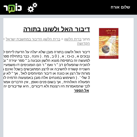
שלום אורח
דיבור האל ולשונו בתורה
מתוך:
ברית הלשון
>
ברית הלשון הדיבור במחשבת ישראל
>
פר
הקדושה
דיבור האל ולשונו בתורה מובן שלא יעלה על הדעת לייחס לאל
נבוכים א , כו-כז ; א , ( 0 ב , מח . ( והנה 
למעשה זה בתפיסת מוצא הלשון וטבעה ב " ספר יצירה " וב " ס
להוכיח שהפעלים דב " ר ואמ " ר הם הומונימים דו-משמעיי
השנייה קשורה לחשיבה או לרצון המתגבשים בשכל ואינם מתבט
מורות על רצון או כוונה או דיבור המיוחסים לאל , אך " לא שה
3 שלי ' . ( השימוש במונחים אלה מובן באמצעות הדמיה להת
הפעולה האלוהית , אך בשום פנים ואופן , אין הדברים אמורים 
לכך שהמאמרות היו רצונות ולא דיבורים , היא שדיבורים יהיו רק 
אל הספר