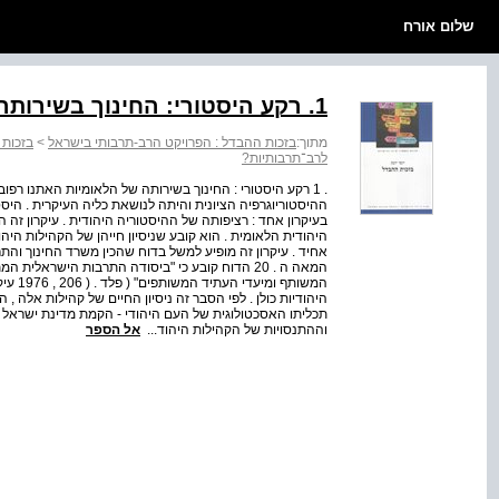
שלום אורח
1. רקע היסטורי: החינוך בשירותה של הלאומיות האתנו־רפובליקנית
מתוך:
בזכות ההבדל : הפרויקט הרב-תרבותי בישראל
>
בזכות
לרב־תרבותיות?
. 1 רקע היסטורי : החינוך בשירותה של הלאומיות האתנו 
ההיסטוריוגרפיה הציונית והיתה לנושאת כליה העיקרית . היסט
בעיקרון אחד : רציפותה של ההיסטוריה היהודית . עיקרון זה ה
היהודית הלאומית . הוא קובע שניסיון חייהן של הקהילות היהו
אחיד . עיקרון זה מופיע למשל בדוח שהכין משרד החינוך והת
המאה ה . 20 הדוח קובע כי "ביסודה התרבות הישראל
המשותף
היהודיות כולן . לפי הסבר זה ניסיון החיים של קהילות אלה ,
תכליתו האסכטולוגית של העם היהודי - הקמת מדינת ישראל '
וההתנסויות של הקהילות היהוד...
אל הספר