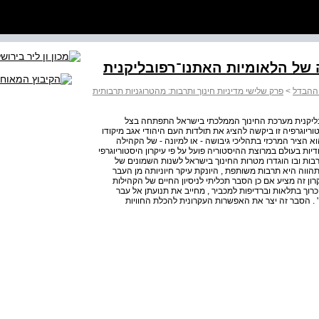
 ההבדל
>
פרק שלישי מדיניות חינוך ותרבות: מהטרוגניות תרבותית
רפובליקנית מערכת החינוך הממלכתי בישראל התפתחה בצל
וריוגרפיה זו ביקשה להציג את תולדות העם היהודי אגב מיקודו
וא הציר המרכזי בתהליכי גיבושה - או למיונה - של הקהילה
דיות בעולם במרוצת ההיסטוריה פועל על פי עיקרון היסטוריוגרפי
רבות ובו הוגדרו מטרות החינוך בישראל לשנות השמונים של
ית המתהווה היא תרבות משותפת , היונקת עיקר חיוניותה מן העבר
 ומיעדי העתיד המשותפים" ( פלד . ( 206 , 1976 עיקרון זה מציע אם כן הסבר תכליתי לניסיון החיים של הקהילות
 הכרוך בתלאות וברדיפות למכביר , מחייב את תנועתן אל עבר
 . הסבר זה יצר את האפשרות העקרונית להכלת החוויות