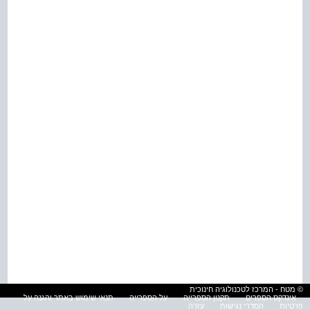
© מטח - המרכז לטכנולוגיה חינוכית
אינדקס הספרים
תקנון הספרייה
על הספרייה
תנאי שימוש באתר והגנה על
פרטיות
הסדרי נגישות
עזרה