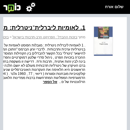
שלום אורח
1. לאומיות ליברלית־ניטרלית: מגבלות הפוסט־לאומיות
מתוך:
בזכות ההבדל : הפרויקט הרב-תרבותי בישראל
>
בזכות
. 1 לאומיות ליברלית ניטרלית : מגבלות הפוסט לאומיות ע
בניטרליות ערכית ותרבותית . לדברי יורגן הברמס "התוכן המ
ההכרה בזכויות הפרט , ניהול סדרי שלטון דמוקרטיים והפרד
בינה לבין זהות אתנית , תרבות ודת . דרישה זו משקפת בחדו
ברם העיקרון של ניטרליות תרבותית מעולם לא יושם הלכה ל
הראשונים היא הלאימה את העקרונות האוניברסליים שניצבו ב
הרלוונטיות של ס...
אל הספר