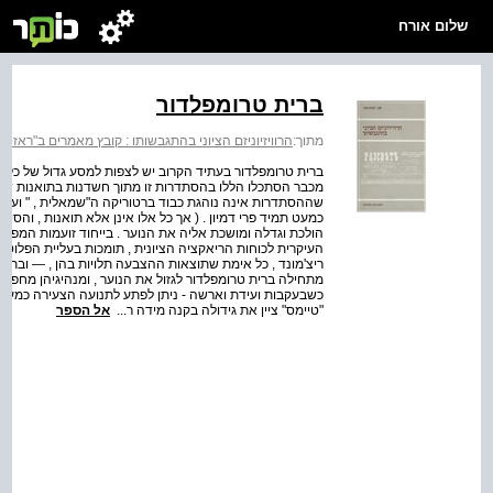
שלום אורח
ברית טרומפלדור
מתוך:
הרוויזיוניזם הציוני בהתגבשותו : קובץ מאמרים ב"ראזסוויט" לשני
ברית טרומפלדור בעתיד הקרוב יש לצפות למסע גדול של כל יס
מכבר הסתכלו הללו בהסתדרות זו מתוך חשדנות בתואנות שונ
שההסתדרות אינה נוהגת כבוד ברטוריקה ה"שמאלית , " ועוד
כמעט תמיד פרי דמיון . ( אך כל אלו אינן אלא תואנות , והסי
הולכת וגדלה ומושכת אליה את הנוער . בייחוד זועמות המפל
העיקרית לכוחות הריאקציה הציונית , תומכות בעליית הפלוט
ריצ'מונד , כל אימת שתוצאות ההצבעה תלויות בהן , — ובתוך כ
מתחילה ברית טרומפלדור לגזול את הנוער , ומנהיגיהן מחפשי
כשבעקבות ועידת וארשה - ניתן לפתע לתנועה הצעירה כמעט פ
"טיימס" ציין את גידולה בקנה מידה ר...
אל הספר