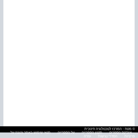
© מטח - המרכז לטכנולוגיה חינוכית
אינדקס הספרים
תקנון הספרייה
על הספרייה
תנאי שימוש באתר והגנה על
פרטיות
הסדרי נגישות
עזרה