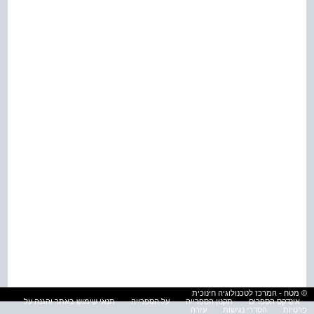
© מטח - המרכז לטכנולוגיה חינוכית
אינדקס הספרים
תקנון הספרייה
על הספרייה
תנאי שימוש באתר והגנה על
פרטיות
הסדרי נגישות
עזרה