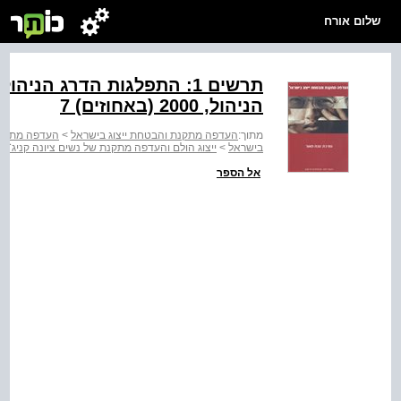
שלום אורח
תרשים ‭:1‬ התפלגות הדרג ה
הניהול, 2000 (באחוזים) 7
מתוך:
העדפה מתקנת והבטחת ייצוג בישראל
>
העדפה מתקנת
בישראל
>
ייצוג הולם והעדפה מתקנת של נשים ציונה קניג־יא
אל הספר