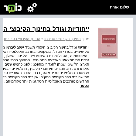
שלום אורח
ייחודיות וגודל בחינוך הקיבוצי הי
מתוך:
החינוך הקיבוצי בסביבתו
>
החינוך הקיבוצי בסביבתו
ייחודיות וגודל בחינוך הקיבוצי היסודי תשנ"ד יעקב ליברמן
של שינויים בסדרי הגודל , במיקומם ובהרכב האוכלוסייה שלה
, האוטונומיה , הגודל ומידת האינטגרציה . על יסוד שאלון , ר
נסכם את ממצאינו בארבעת התחומים . המהפך בבתי הספר הקי
הארצי חל שינוי שניתן להגדירו מהפכני : לפני כחמש שנים היו
מאותו זרם . רוב המורים היו חברי הקיבוץ , התלמידים - בניו
נע מספר התלמידים סביב מאה , בבתי הםפר האזוריים סביב מא
חמישה בתי ספר מקומיים בתק"ם ואין בתי ספר מקומיים בקיבוץ 
החדשים מורכבים מאוכלוסיות הטרוגניות יותר מקודמיהם . מת
הספר