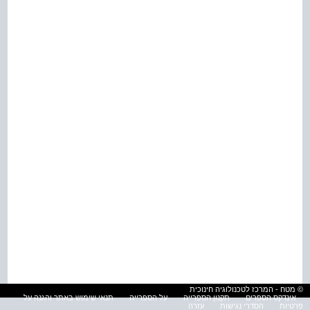
© מטח - המרכז לטכנולוגיה חינוכית
אינדקס הספרים
תקנון הספרייה
על הספרייה
תנאי שימוש באתר והגנה על
פרטיות
הסדרי נגישות
עזרה