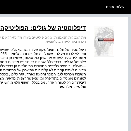
שלום אורח
דיפלומטיה של גולים: הפוליטיקה 
מתוך:
גבולות הנאמנות : גולים פוליטיים בעידן מדינת-הלאום
>
הכרה בקהילייה הבינלאומית
דיפלומטיה של גולים : הפוליטיקה של הדימוי אף על פי שהייתי 
משתדלים גולים לשכנע את אותן הממשלות , שתמיכתן נראית ל
אלה של הגולים . בדרך כלל השיחות בין סוכנים מדיניים דומו
—תועלת . ביחסים כלכליים הסחורות המוחלפות הן בדרך כלל מ
מדיניים לעתים קרובות לא קל לזהות את ערכן של הסחורות ה
חשיבות מכרעת לגבי המוכר והקונה כאחד . יתר על כן , בעסק
למונחים מוניטריים בתוך פרק זמן שאפשר לצפותו מראש . מצד
דיבידנדים רק לטווח הארוך , אם בכלל . האופי הלא מוחשי י
פוליטיי...
אל הספר