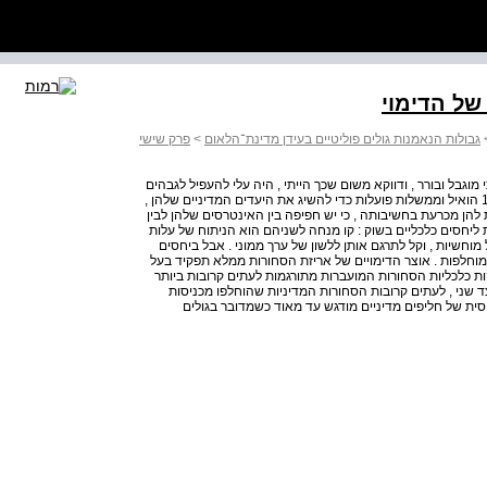
של הדימוי
גבולות הנאמנות גולים פוליטיים בעידן מדינת־הלאום
>
פרק שישי
מוגבל ובורר , ודווקא משום שכך הייתי , היה עלי להעפיל לגבהים
ושוב לא לרדת מעולם . שארל דה גול , זכרונות מלחמה , 1955 הואיל וממשלות פועלות כדי להשיג את היעדים המדיניים שלהן ,
הן מכרעת בחשיבותה , כי יש חפיפה בין האינטרסים שלהן לבין
ת ליחסים כלכליים בשוק : קו מנחה לשניהם הוא הניתוח של עלות
וחשיות , וקל לתרגם אותן ללשון של ערך ממוני . אבל ביחסים
מוחלפות . אוצר הדימויים של אריזת הסחורות ממלא תפקיד בעל
ות כלכליות הסחורות המועברות מתורגמות לעתים קרובות ביותר
 שני , לעתים קרובות הסחורות המדיניות שהוחלפו מכניסות
חסית של חליפים מדיניים מודגש עד מאוד כשמדובר בגולים