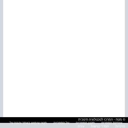
© מטח - המרכז לטכנולוגיה חינוכית
אינדקס הספרים
תקנון הספרייה
על הספרייה
תנאי שימוש באתר והגנה על
פרטיות
הסדרי נגישות
עזרה