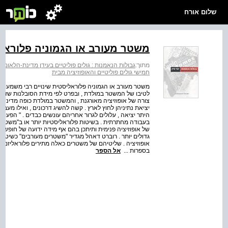
שלום אורח
משטר מעורב או הגמוניה פלוראל
מתוך:
גבולות הנאמנות : גולים פוליטיים בעידן מדינת-הלאום
>
חמישי גולים פוליטיים והאופוזיציה מבית
משטר מעורב או הגמוניה פלוראליסטית שינויים רבי משמעות ח
לטיבו של המשטר במולדת , ובפרט לפי מידת הסובלנות שזוכה ב
צורה של אופוזיציה מאורגנת , והמשטר במולדת כופה מדיניות 
יציאת נתיניהן לחוץ לארץ . קשה להשיג דרכונים , ואילו מעב
היתר יציאה , עלולים לגרור אחריהם עונשים כבדים . " הפ
בעבודה מחתרתית . בשיטות פלוראליסטיות יותר או ב"משטרים מ
של אופוזיציה פנימית ותיתכן בהם אף מידה ידועה של חופש ת
גדולים יותר . רוברט דאהל מגדיר "משטרים מעורבים" כשיטות
אופוזיציה . שליטיהם של משטרים כאלה מתירים פלוראליזם וס
בספרות ...
אל הספר