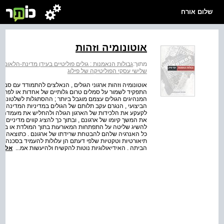
שלום אורח
אוטונומיה וזהות
מתוך:
גבולות הנאמנות : גולים פוליטיים בעידן מדינת-הלאום
>
שלישי עסקי הפוליטיקה של פילוג
אוטונומיה וזהות ארגוני הגולים , הנאלצים להתמודד עם סב
התפקיד לשמור על סמלים טרום גלותיים של אחדות או לפתח
המנהיגים הגולים עצמם מוגבל ביותר ; ההסתגלות לשלטונם
הביצועי , הנגרם עקב תלותם של הגולים במדיניות המדינה המ
לקעקע את הלכידות של הארגון הגולה ולהחליש את מעמדה של 
את המשך קיומו של ארגונם , ובתוך כך להציג קווים מדיניים 
להשיג שליטה על התפתחות המאורעות בתוך המולדת או בקרב
כל האנרגיה שלהם להבטחת שרידתו של ארגונם . כתוצאה מכך
תיאורטיות וטקטיות שלפי דעתם הן עלולות להעמיד בסכנה א
הביתה . האידיאולוגיות נוטות להקשיח ולהיעשות אמ...
אל ה