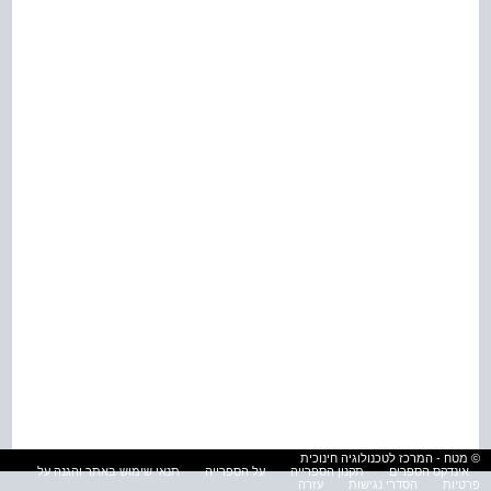
© מטח - המרכז לטכנולוגיה חינוכית
אינדקס הספרים
תקנון הספרייה
על הספרייה
תנאי שימוש באתר והגנה על
פרטיות
הסדרי נגישות
עזרה