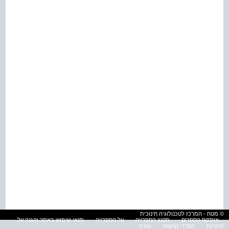
© מטח - המרכז לטכנולוגיה חינוכית
אינדקס הספרים
תקנון הספרייה
על הספרייה
תנאי שימוש באתר והגנה על
פרטיות
הסדרי נגישות
עזרה