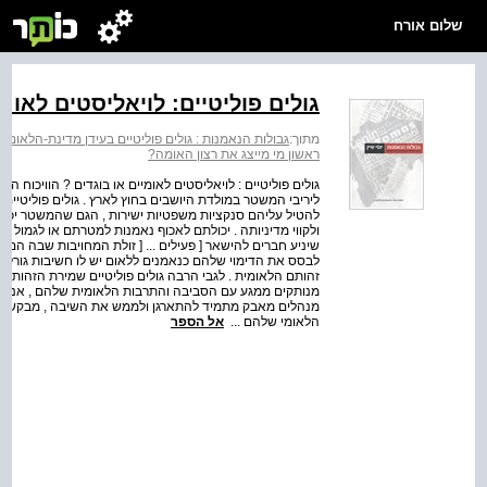
שלום אורח
גולים פוליטיים: לויאליסטים לאומ
מתוך:
גבולות הנאמנות : גולים פוליטיים בעידן מדינת-הלאום
>
ראשון מי מייצג את רצון האומה?
גולים פוליטיים : לויאליסטים לאומיים או בוגדים ? הוויכוח 
ליריבי המשטר במולדת היושבים בחוץ לארץ . גולים פוליטי
להטיל עליהם סנקציות משפטיות ישירות , הגם שהמשטר יכול
ולקווי מדיניותה . יכולתם לאכוף נאמנות למטרתם או לגמול על
שיניע חברים להישאר [ פעילים ... [ זולת המחויבות שבה הם נ
לבסס את הדימוי שלהם כנאמנים ללאום יש לו חשיבות גורלית
זהותם הלאומית . לגבי הרבה גולים פוליטיים שמירת הזהות 
מנותקים ממגע עם הסביבה והתרבות הלאומית שלהם , אנוסי
מנהלים מאבק מתמיד להתארגן ולממש את השיבה , מבקשים הגו
הלאומי שלהם ...
אל הספר