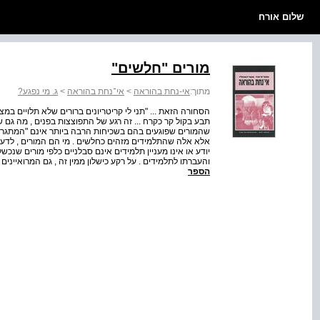
שלום אורח
מורים "חלשים"
מתוך:
אי-נחת בהוראה
>
אי־נחת בהוראה
>
ג. מי נפגע?
הסחורה הזאת ... "תני לי קריטריונים ברורים שלא תלויים במ
תבע בקול קר כקרח ... זה רגע של התפוצצות בפנים , מה גם שש
שהמורים שפוגעים בהם בשכיחות הרבה ביותר אינם "המתגרים" 
אלא אלה שהתלמידים מזהים כחלשים . מי הם המורים , לדע
יודע או אינו מעניין תלמידים אינם סבלניים כלפי מורים שנכ
והעברתו לתלמידים . על רקע כישלון ממין זה , גם המרואייני
הספר