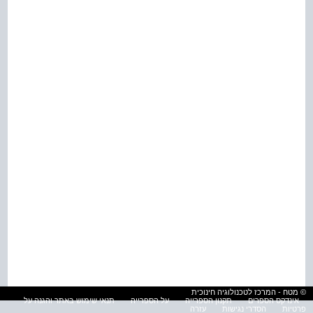
© מטח - המרכז לטכנולוגיה חינוכית
אינדקס הספרים
תקנון הספרייה
על הספרייה
תנאי שימוש באתר והגנה על
פרטיות
הסדרי נגישות
עזרה