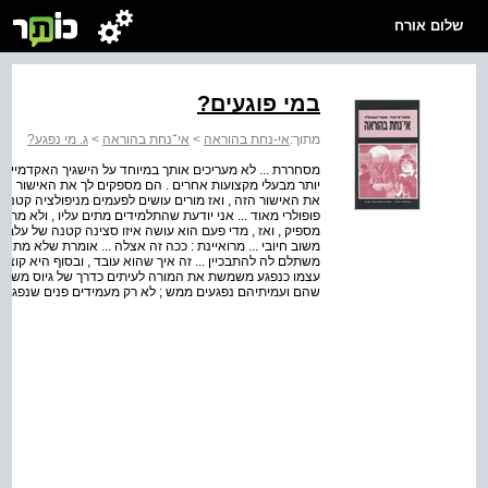
שלום אורח
במי פוגעים?
מתוך:
אי-נחת בהוראה
>
אי־נחת בהוראה
>
ג. מי נפגע?
מסחררת ... לא מעריכים אותך במיוחד על הישגיך האקדמיים א
יותר מבעלי מקצועות אחרים . הם מספקים לך את האישור הע
את האישור הזה , ואז מורים עושים לפעמים מניפולציה קטנה ..
פופולרי מאוד ... אני יודעת שהתלמידים מתים עליו , ולא מת
מספיק , ואז , מדי פעם הוא עושה איזו סצינה קטנה של עלבון :
משתלם לה להתבכיין ... זה איך שהוא עובד , ובסוף היא קוצרת
עצמו כנפגע משמשת את המורה לעיתים כדרך של גיוס משוב חיו
שהם ועמיתיהם נפגעים ממש ; לא רק מעמידים פנים שנפגעו . 