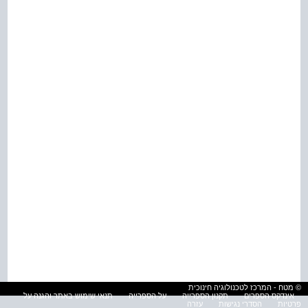
© מטח - המרכז לטכנולוגיה חינוכית
אינדקס הספרים
תקנון הספרייה
על הספרייה
תנאי שימוש באתר והגנה על
פרטיות
הסדרי נגישות
עזרה