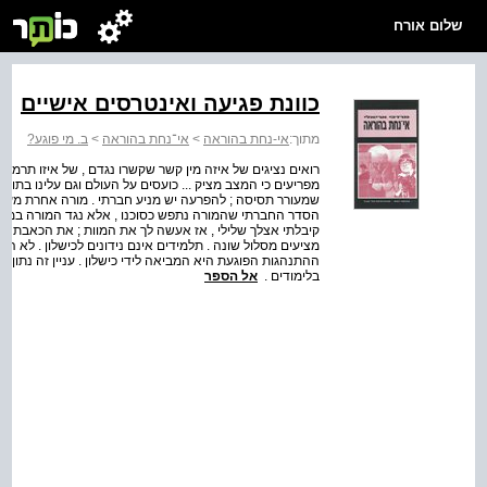
שלום אורח
כוונת פגיעה ואינטרסים אישיים
מתוך:
אי-נחת בהוראה
>
אי־נחת בהוראה
>
ב. מי פוגע?
רואים נציגים של איזה מין קשר שקשרו נגדם , של איזו תרמית
מפריעים כי המצב מציק ... כועסים על העולם וגם עלינו בתור 
שמעורר תסיסה ; להפרעה יש מניע חברתי . מורה אחרת מעל
קיבלתי אצלך שלילי , אז אעשה לך את המוות ; את הכאבת לי - 
מציעים מסלול שונה . תלמידים אינם נידונים לכישלון . לא ה
ההתנהגות הפוגעת היא המביאה לידי כישלון . עניין זה נתון 
בלימודים .
אל הספר