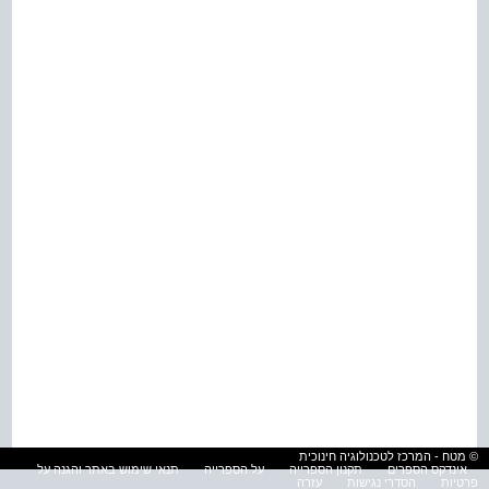
© מטח - המרכז לטכנולוגיה חינוכית
אינדקס הספרים
תקנון הספרייה
על הספרייה
תנאי שימוש באתר והגנה על
פרטיות
הסדרי נגישות
עזרה