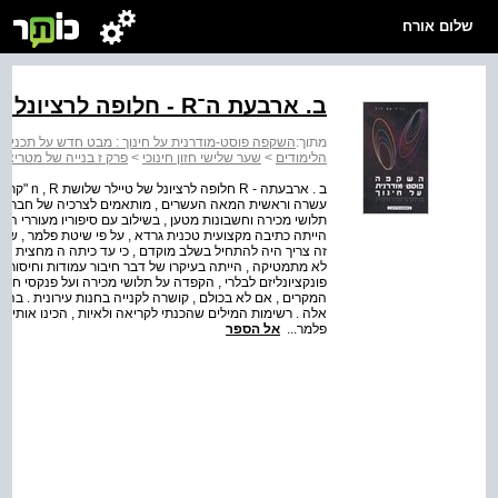
שלום אורח
ב. ארבעת ה־R - חלופה לרציונל של טיילר
מתוך:
השקפה פוסט-מודרנית על חינוך : מבט חדש על תכנית 
הלימודים
>
שער שלישי חזון חינוכי
>
פרק ז בנייה של מטריצה 
ב . ארבעתה
עשרה וראשית המאה העשרים , מותאמים לצרכיה של חברת ת
תלושי מכירה וחשבונות מטען , בשילוב עם סיפוריו מעוררי ה
הייתה כתיבה מקצועית טכנית גרדא , על פי שיטת פלמר , שהו
זה צריך היה להתחיל בשלב מוקדם , כי עד כיתה ה מחצית הת
לא מתמטיקה , הייתה בעיקרו של דבר חיבור עמודות וחיסור , 
פונקציונליזם לבלרי , הקפדה על תלושי מכירה ועל פנקסי חשב
אלה . רשימות המילים שהכנתי לקריאה ולאיות , הכינו אותי לח
פלמר...
אל הספר