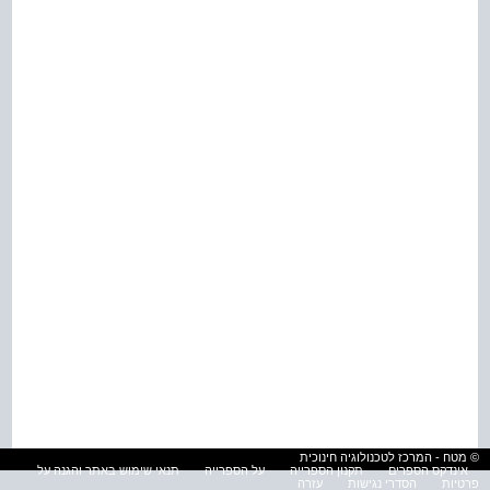
© מטח - המרכז לטכנולוגיה חינוכית
אינדקס הספרים
תקנון הספרייה
על הספרייה
תנאי שימוש באתר והגנה על
פרטיות
הסדרי נגישות
עזרה