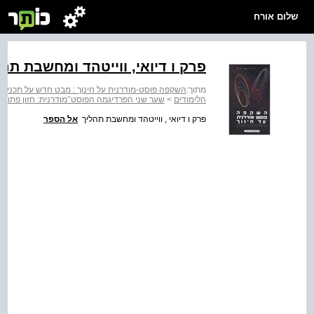
שלום אורח
פרק ו דיואי, ווייטהד ומחשבת תהל
מתוך:
השקפה פוסט-מודרנית על חינוך : מבט חדש על תכנית 
הלימודים
>
שער שני הפרדיגמה הפוסט־מודרנית: חזון פתוח
פרק ו דיואי , ווייטהד ומחשבת תהליך
אל הספר