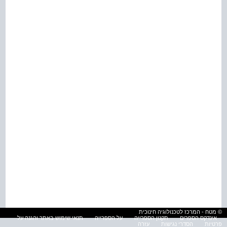
© מטח - המרכז לטכנולוגיה חינוכית
אינדקס הספרים
תקנון הספרייה
על הספרייה
תנאי שימוש באתר והגנה על
פרטיות
הסדרי נגישות
עזרה