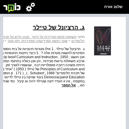
שלום אורח
ג. הרציונל של טיילר
מתוך:
השקפה פוסט-מודרנית על חינוך : מבט חדש על תכנית 
הלימודים
>
שער ראשון הפרדיגמה המודרנית: חזון סגור
>
פרק
ארבע השאלות נראות סבירות , והן אכן כאלה בתחומי המסגר
f Curriculum and
Democracyand Education בעוד שזיקה בי
במקומה , אין זו העדר זיקה שטיילר זיהה או קיבל . כפי שכת
הוג...
אל הספר