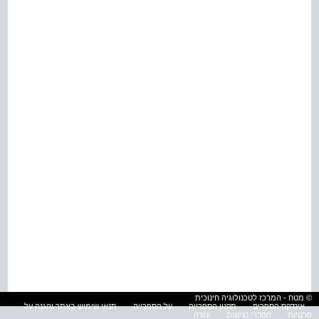
© מטח - המרכז לטכנולוגיה חינוכית
אינדקס הספרים
תקנון הספרייה
על הספרייה
תנאי שימוש באתר והגנה על
פרטיות
הסדרי נגישות
עזרה